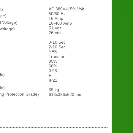
AC 380V=15% Volt
t)
50/60 Hz
nge)
16 Amp
 Voltage)
10-400 Amp
51 Volt
Voltage)
26 Volt
-
0-10 Sec
2-10 Sec
YES
Transfer
85%
60%
0.93
le)
F
IP21
de)
39 kg
ng Protection Grade)
616x326x620 mm